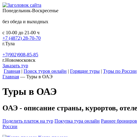
Понедельник-Воскресенье
без обеда и выходных
с 10-00 до 21-00 ч
+7 (4872) 28-70-70
г.Тула
+7(902)908-85-85
г.Новомосковск
Заказать тур
Главная
|
Поиск туров онлайн
|
Горящие туры
|
Туры по России
Главная
—
Туры в ОАЭ
Туры в ОАЭ
ОАЭ - описание страны, курортов, отел
Поделить платеж на тур
Покупка тура онлайн
Раннее брониро
России