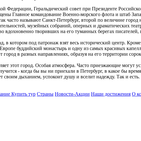
ой Федерации, Геральдический совет при Президенте Российско
ещены Главное командование Военно-морского флота и штаб Зап
 так часто называют Санкт-Петербург, второй по величине город
тельностей, музейных собраний, оперных и драматических театр
во вдохновенно творивших на его туманных берегах писателей, 
 в котором под патронаж взят весь исторический центр. Кроме п
вропе буддийский монастырь и одну из самых красивых капелл 
т город в разных направлениях, образуя на его территории сорок
еляет этот город. Особая атмосфера. Часто приезжающие могут у
случится - когда бы вы ни приехали в Петербург, в какое бы время
еет своим дыханием, успокоит душу и вселит надежду. Так и есть.
вание
Купить тур
Страны
Новости-Акции
Наши достижения
О к