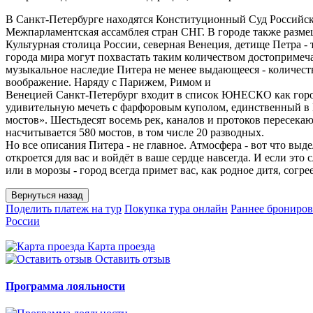
В Санкт-Петербурге находятся Конституционный Суд Российск
Межпарламентская ассамблея стран СНГ. В городе также разм
Культурная столица России, северная Венеция, детище Петра -
города мира могут похвастать таким количеством достопримеча
музыкальное наследие Питера не менее выдающееся - количест
воображение. Наряду с Парижем, Римом и
Венецией Санкт-Петербург входит в список ЮНЕСКО как город,
удивительную мечеть с фарфоровым куполом, единственный в Е
мостов». Шестьдесят восемь рек, каналов и протоков пересекаю
насчитывается 580 мостов, в том числе 20 разводных.
Но все описания Питера - не главное. Атмосфера - вот что выд
откроется для вас и войдёт в ваше сердце навсегда. И если это 
или в морозы - город всегда примет вас, как родное дитя, согр
Поделить платеж на тур
Покупка тура онлайн
Раннее брониро
России
Карта проезда
Оставить отзыв
Программа лояльности