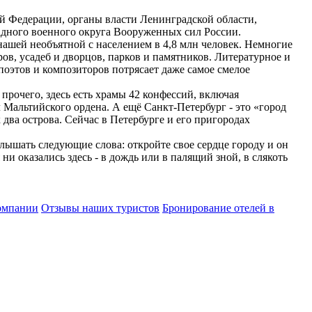
й Федерации, органы власти Ленинградской области,
адного военного округа Вооруженных сил России.
 нашей необъятной с населением в 4,8 млн человек. Немногие
ов, усадеб и дворцов, парков и памятников. Литературное и
поэтов и композиторов потрясает даже самое смелое
рочего, здесь есть храмы 42 конфессий, включая
Мальтийского ордена. А ещё Санкт-Петербург - это «город
 два острова. Сейчас в Петербурге и его пригородах
слышать следующие слова: откройте свое сердце городу и он
 ни оказались здесь - в дождь или в палящий зной, в слякоть
омпании
Отзывы наших туристов
Бронирование отелей в