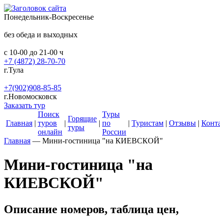
Понедельник-Воскресенье
без обеда и выходных
с 10-00 до 21-00 ч
+7 (4872) 28-70-70
г.Тула
+7(902)908-85-85
г.Новомосковск
Заказать тур
Поиск
Туры
Горящие
Главная
|
туров
|
|
по
|
Туристам
|
Отзывы
|
Конт
туры
онлайн
России
Главная
—
Мини-гостиница "на КИЕВСКОЙ"
Мини-гостиница "на
КИЕВСКОЙ"
Описание номеров, таблица цен,